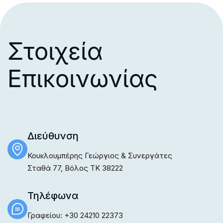
Σ
τ
ο
ι
χ
ε
ί
α
Ε
π
ι
κ
ο
ι
ν
ω
ν
ί
α
ς
Διεύθυνση
Κουκλουμπέρης Γεώργιος & Συνεργάτες
Σταθά 77, Βόλος TK 38222
Τηλέφωνα
Γραφείου: +30 24210 22373