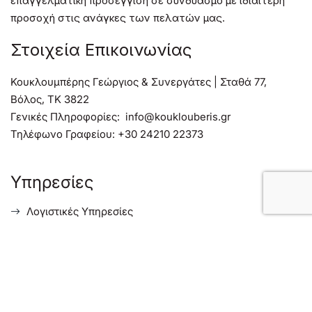
επαγγελματική προσέγγιση σε συνδυασμό με ιδιαίτερη
προσοχή στις ανάγκες των πελατών μας.
Στοιχεία Επικοινωνίας
Κουκλουμπέρης Γεώργιος & Συνεργάτες | Σταθά 77,
Βόλος, TK 3822
Γενικές Πληροφορίες:
info@kouklouberis.gr
Τηλέφωνο Γραφείου:
+30 24210 22373
Υπηρεσίες
Λογιστικές Υπηρεσίες
Φορολογικές Συμβουλευτικές Υπηρεσίες
Συμβουλευτικές Υπηρεσίες Επιχειρήσεων
Υπηρεσίες για Ξένους Επενδυτές στην Ελλάδα