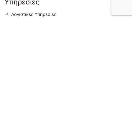
Υπηρεσίες
Λογιστικές Υπηρεσίες
Φορολογικές Συμβουλευτικές Υπηρεσίες
Συμβουλευτικές Υπηρεσίες Επιχειρήσεων
Υπηρεσίες για Ξένους Επενδυτές στην Ελλάδα
Menu
Σχετικά με μας
Ενημέρωση
Επικοινωνία
Ισολογισμοί Εταιρειών