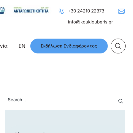
+30 24210 22373
info@kouklouberis.gr
νία
EN
Εκδήλωση Ενδιαφέροντος